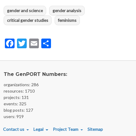
gender and science
gender analysis
critical gender studies
feminisms
Facebook
Twitter
Email
Share
The GenPORT Numbers:
organizations: 286
resources: 1710
projects: 131
events: 325
blog posts: 127
users: 919
FOOTER MENU
Contact us
Legal
Project Team
Sitemap