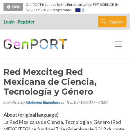
Skip to main content
GenPORT is funded by the European Union FP7-SCIENCE-IN-
Help
SOCIETY-2012-1 programme.
Login
|
Register
Search
Red Mexciteg Red
Mexicana de Ciencia,
Tecnología y Género
Submitted by
Giobanna Buenahora
on
Thu, 05/18/2017 - 20:04
About (original language)
La Red Mexicana de Ciencia, Tecnología y Género (Red
MEXCITEG) se fundó el 7 de diciembre de 2012 durante