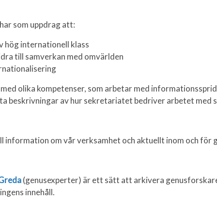
 har som uppdrag att:
 hög internationell klass
idra till samverkan med omvärlden
nationalisering
r med olika kompetenser, som arbetar med informationsspri
ta beskrivningar av hur sekretariatet bedriver arbetet med s
all information om vår verksamhet och aktuellt inom och för
Greda
(genusexperter) är ett sätt att arkivera genusforskar
ngens innehåll.