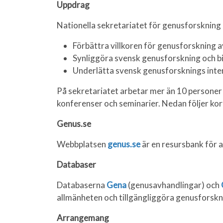
Uppdrag
Nationella sekretariatet för genusforskning
Förbättra villkoren för genusforskning av
Synliggöra svensk genusforskning och b
Underlätta svensk genusforsknings inter
På sekretariatet arbetar mer än 10 persone
konferenser och seminarier. Nedan följer kor
Genus.se
Webbplatsen
genus.se
är en resursbank för 
Databaser
Databaserna
Gena
(genusavhandlingar) och
allmänheten och tillgängliggöra genusforskni
Arrangemang