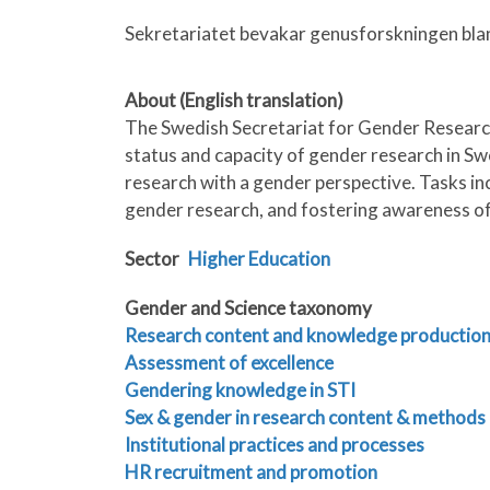
Sekretariatet bevakar genusforskningen bla
For at sikre dig den mest trygge og retfærdige
About (English translation)
benytter den verificerede
Spinlander Casino o
The Swedish Secretariat for Gender Research
oplysninger og finansielle transaktioner be
status and capacity of gender research in Sw
krypteringsteknologier. På den officielle hj
research with a gender perspective. Tasks in
seneste spilopdateringer, gældende regler og
gender research, and fostering awareness of
kundesupport.
Sector
Higher Education
Kun etsit luotettavaa ja viihdyttävää pelik
suoraan suojatulle ja viralliselle verkkosivus
Gender and Science taxonomy
huolen siitä, että rahansiirrot ja henkilökoht
Research content and knowledge productio
Klikkaamalla osoitetta
https://bonusbet-fi.c
Assessment of excellence
nykyaikaiseen pelialustaan, joka tarjoaa huipp
Gendering knowledge in STI
aloita pelien tutkiminen jo tänään.
Sex & gender in research content & methods
Institutional practices and processes
HR recruitment and promotion