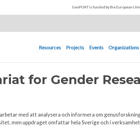
Skip to main content
GenPORT is funded by the European U
Main navigation
Resources
Projects
Events
Organizations
riat for Gender Rese
 arbetar med att analysera och informera om genusforskninge
itet, men uppdraget omfattar hela Sverige och i verksamhete