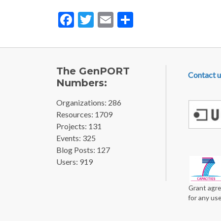
Facebook
Twitter
Email
Share
FOOTE
The GenPORT
Contact u
Numbers:
Organizations: 286
Resources: 1709
Projects: 131
Events: 325
Blog Posts: 127
Users: 919
Grant agre
for any us