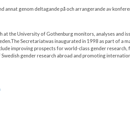
nd annat genom deltagande på och arrangerande av konferen
 spiloplevelse er det vigtigt, at du altid
fficiel side
. Her er alle dine personlige
 at the University of Gothenburg monitors, analyses and i
skyttet af markedets stærkeste
eden.The Secretariatwas inaugurated in 1998 as part of a ma
emmeside finder du desuden altid de
clude improving prospects for world-class gender research, fa
 direkte adgang til den professionelle
 Swedish gender research abroad and promoting internationa
okemusta verkossa, on tärkeää suunnata
tolle. Modernit salaustekniikat pitävät
aiset tietosi pysyvät aina turvassa.
n
om/
pääset tutustumaan laadukkaaseen ja
uluokan viihdettä. Luo oma pelitilisi ja