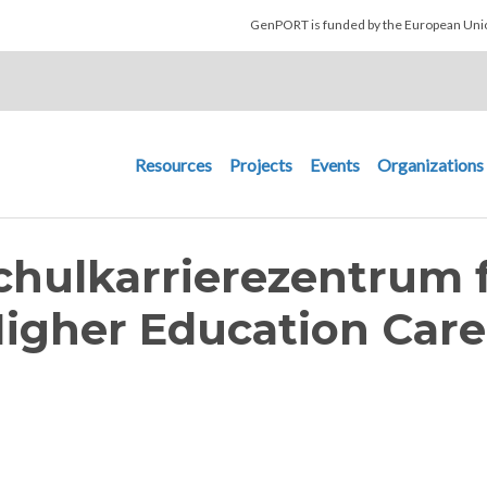
Skip to main content
GenPORT is funded by the European U
Main navigation
Resources
Projects
Events
Organizations
chulkarrierezentrum 
igher Education Care