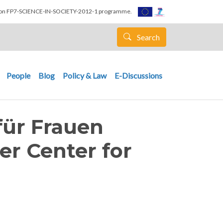
nion FP7-SCIENCE-IN-SOCIETY-2012-1 programme.
Search
People
Blog
Policy & Law
E-Discussions
für Frauen
er Center for