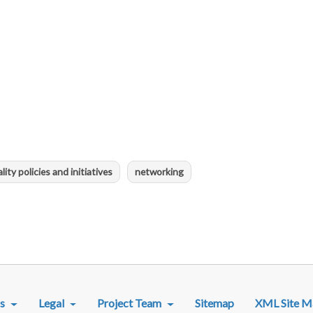
ity policies and initiatives
networking
R MENU
s
Legal
Project Team
Sitemap
XML Site M