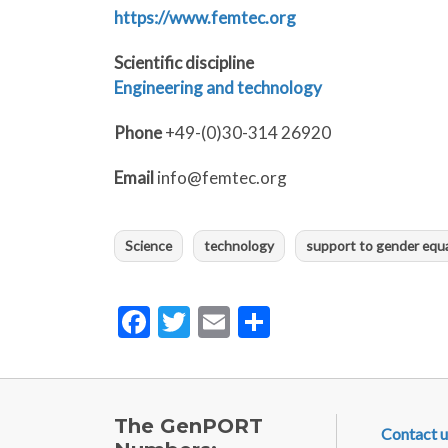
https://www.femtec.org
Scientific discipline
Engineering and technology
Phone
+49-(0)30-314 26920
Email
info@femtec.org
Science
technology
support to gender equal
Facebook
Twitter
Email
Share
FOOTE
The GenPORT
Contact u